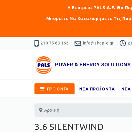
Η Εταιρεία PALS Α.Ε. Θα Π
Μπορείτε Να Καταχωρήσετε Τις Παρα
210 75 63 166
info@shop-e.gr
Δε
POWER & ENERGY SOLUTIONS
ΠΡΟΪΟΝΤΑ
ΝΕΑ ΠΡΟΪΟΝΤΑ
ΝΕΑ
Αρχική
3.6 SILENTWIND