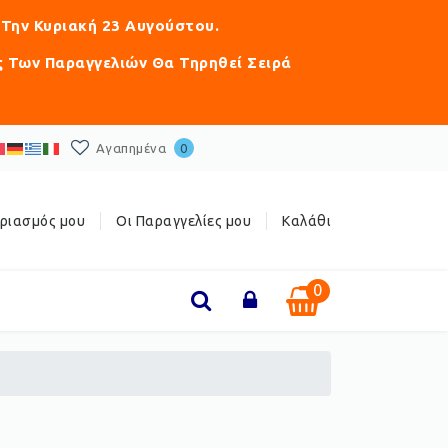
 Την Κυριακή 23 Αυγούστου.
ς Των Παραγγελιών Θα Τηρηθεί Σειρά
Αγαπημένα
0
ριασμός μου
Οι Παραγγελίες μου
Καλάθι
0