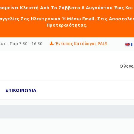
αραμείνει Κλειστή Από Το Σάββατο 8 Αυγούστου Έως Και
γγελίες Σας Ηλεκτρονικά Ή Μέσω Email. Στις Αποστολέ
Προτεραιότητας.
υτ - Παρ 7:30 - 16:30
Έντυπος Κατάλογος PALS
Ο λογα
ΕΠΙΚΟΙΝΩΝΙΑ