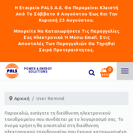
Η Εταιρεία PALS Α.Ε. Θα Παραμείνει Κλειστή
Από Το Σάββατο 8 Αυγούστου Έως Και Την
Κυριακή 23 Αυγούστου.
Μπορείτε Να Καταχωρήσετε Τις Παραγγελίες
Σας Ηλεκτρονικά Ή Μέσω Email. Στις
Αποστολές Των Παραγγελιών Θα Τηρηθεί
Σειρά Προτεραιότητας.
0
POWER & ENERGY
SOLUTIONS
Αρχική
User Remind
Παρακαλώ, εισάγετε τη διεύθυνση ηλεκτρονικού
ταχυδρομείου που συνδέεται με το λογαριασμό σας. Το
όνομα χρήστη θα αποσταλεί στη διεύθυνση
ηλεκτρονικού ταχυδρομείου που έχουμε καταχωρημένη.