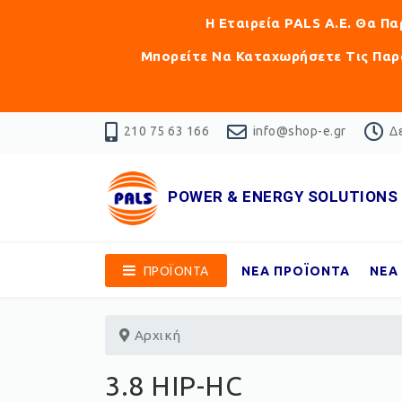
Η Εταιρεία PALS Α.Ε. Θα Π
Μπορείτε Να Καταχωρήσετε Τις Παρα
210 75 63 166
info@shop-e.gr
Δε
POWER & ENERGY SOLUTIONS
ΠΡΟΪΟΝΤΑ
ΝΕΑ ΠΡΟΪΟΝΤΑ
ΝΕΑ
Αρχική
3.8 HIP-HC