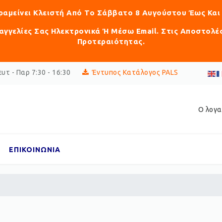
αραμείνει Κλειστή Από Το Σάββατο 8 Αυγούστου Έως Και
γγελίες Σας Ηλεκτρονικά Ή Μέσω Email. Στις Αποστολέ
Προτεραιότητας.
υτ - Παρ 7:30 - 16:30
Έντυπος Κατάλογος PALS
Ο λογα
ΕΠΙΚΟΙΝΩΝΙΑ