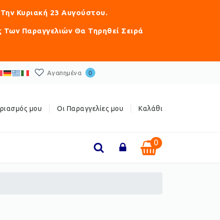
 Την Κυριακή 23 Αυγούστου.
ς Των Παραγγελιών Θα Τηρηθεί Σειρά
Αγαπημένα
0
ριασμός μου
Οι Παραγγελίες μου
Καλάθι
0