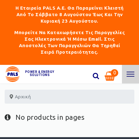
Η Εταιρεία PALS Α.Ε. Θα Παραμείνει Κλειστή
Από Το Σάββατο 8 Αυγούστου Έως Και Την
Κυριακή 23 Αυγούστου.
Μπορείτε Να Καταχωρήσετε Τις Παραγγελίες
Σας Ηλεκτρονικά Ή Μέσω Email. Στις
Αποστολές Των Παραγγελιών Θα Τηρηθεί
Σειρά Προτεραιότητας.
0
POWER & ENERGY
SOLUTIONS
Αρχική
No products in pages