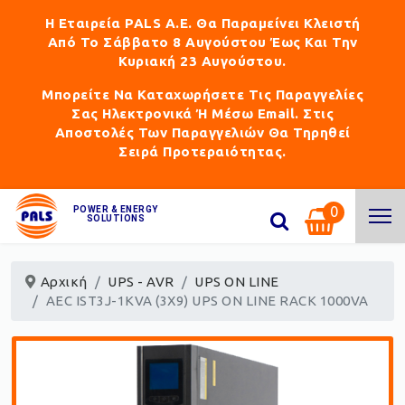
Η Εταιρεία PALS Α.Ε. Θα Παραμείνει Κλειστή
Από Το Σάββατο 8 Αυγούστου Έως Και Την
Κυριακή 23 Αυγούστου.
Μπορείτε Να Καταχωρήσετε Τις Παραγγελίες
Σας Ηλεκτρονικά Ή Μέσω Email. Στις
Αποστολές Των Παραγγελιών Θα Τηρηθεί
Σειρά Προτεραιότητας.
0
POWER & ENERGY
SOLUTIONS
Αρχική
UPS - AVR
UPS ON LINE
AEC IST3J-1KVA (3X9) UPS ON LINE RACK 1000VA