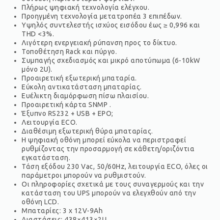
Πλήρως ψηφιακή τεχνολογία ελέγχου.
Προηγμένη τεχνολογία μετατροπέα 3 επιπέδων.
Υψηλός συντελεστής ισχύος εισόδου έως ≥ 0,996 και
THD <3%.
Λιγότερη ενεργειακή ρύπανση προς το δίκτυο.
Τοποθέτηση Rack και πύργο.
Συμπαγής σχεδιασμός και μικρό αποτύπωμα (6-10kW
μόνο 2U).
Προαιρετική εξωτερική μπαταρία.
Εύκολη αντικατάσταση μπαταρίας.
Ευέλικτη διαμόρφωση πίσω πλαισίου.
Προαιρετική κάρτα SNMP .
Έξυπνο RS232 + USB + EPO;
Λειτουργία ECO.
Διαθέσιμη εξωτερική θύρα μπαταρίας.
Η ψηφιακή οθόνη μπορεί εύκολα να περιστραφεί
ρυθμίζοντας την προσαρμογή σε κάθετη/οριζόντια
εγκατάσταση.
Τάση εξόδου 230 Vac, 50/60Hz, λειτουργία ECO, όλες οι
παράμετροι μπορούν να ρυθμιστούν.
Οι πληροφορίες σχετικά με τους συναγερμούς και την
κατάσταση του UPS μπορούν να ελεγχθούν από την
οθόνη LCD.
Μπαταρίες: 3 x 12V-9Ah
Διαστάσεις: 438×413×2U