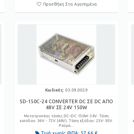
Προσθήκη Στα Αγαπημένα
Κωδικός
: 03.09.0029
SD-150C-24 CONVERTER DC ΣΕ DC ΑΠΟ
48V ΣΕ 24V 150W
Μετατροπέας τάσης DC–DC 150W-24V. Τάση
εισόδου: 36V - 72V (48V). Τάση εξόδου: 23V-30V.
Ρεύμα...
Τιμή χωρίς ΦΠΑ:
57,66 €