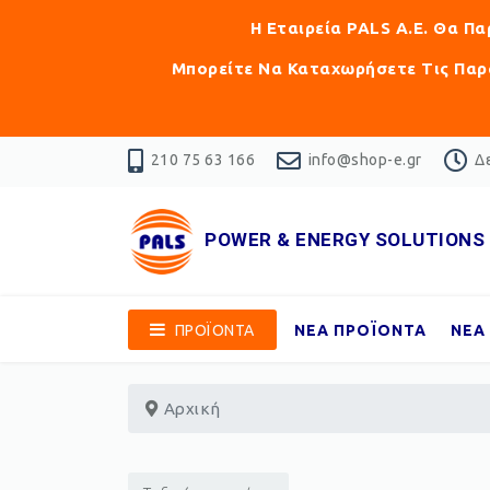
Η Εταιρεία PALS Α.Ε. Θα Π
Μπορείτε Να Καταχωρήσετε Τις Παρα
210 75 63 166
info@shop-e.gr
Δε
POWER & ENERGY SOLUTIONS
ΠΡΟΪΟΝΤΑ
ΝΕΑ ΠΡΟΪΟΝΤΑ
ΝΕΑ
Αρχική