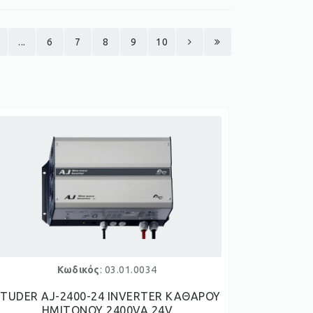
...
6
7
8
9
10
Κωδικός
: 03.01.0034
STUDER AJ-2400-24 INVERTER ΚΑΘΑΡΟΥ
ΗΜΙΤΟΝΟΥ 2400VA 24V