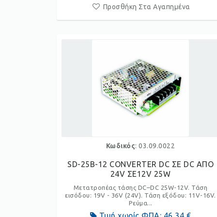
Προσθήκη Στα Αγαπημένα
Κωδικός
: 03.09.0022
SD-25B-12 CONVERTER DC ΣΕ DC ΑΠΟ
24V ΣΕ12V 25W
Μετατροπέας τάσης DC–DC 25W-12V. Τάση
εισόδου: 19V - 36V (24V). Τάση εξόδου: 11V-16V.
Ρεύμα...
Τιμή χωρίς ΦΠΑ:
46,34 €