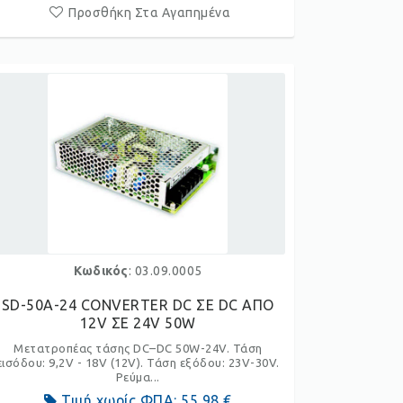
Προσθήκη Στα Αγαπημένα
Κωδικός
: 03.09.0005
SD-50A-24 CONVERTER DC ΣΕ DC ΑΠΟ
12V ΣΕ 24V 50W
Μετατροπέας τάσης DC–DC 50W-24V. Τάση
εισόδου: 9,2V - 18V (12V). Τάση εξόδου: 23V-30V.
Ρεύμα...
Τιμή χωρίς ΦΠΑ:
55,98 €