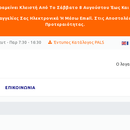
αραμείνει Κλειστή Από Το Σάββατο 8 Αυγούστου Έως Και
γγελίες Σας Ηλεκτρονικά Ή Μέσω Email. Στις Αποστολέ
Προτεραιότητας.
υτ - Παρ 7:30 - 16:30
Έντυπος Κατάλογος PALS
Ο λογα
ΕΠΙΚΟΙΝΩΝΙΑ