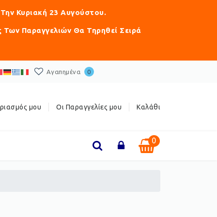
 Την Κυριακή 23 Αυγούστου.
ς Των Παραγγελιών Θα Τηρηθεί Σειρά
Αγαπημένα
0
ριασμός μου
Οι Παραγγελίες μου
Καλάθι
0