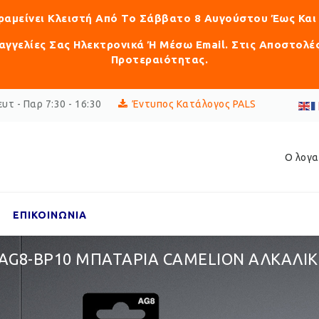
αραμείνει Κλειστή Από Το Σάββατο 8 Αυγούστου Έως Και
γγελίες Σας Ηλεκτρονικά Ή Μέσω Email. Στις Αποστολέ
Προτεραιότητας.
υτ - Παρ 7:30 - 16:30
Έντυπος Κατάλογος PALS
Ο λογα
ΕΠΙΚΟΙΝΩΝΙΑ
-AG8-BP10 ΜΠΑΤΑΡΙΑ CAMELION ΑΛKΑΛΙΚΗ