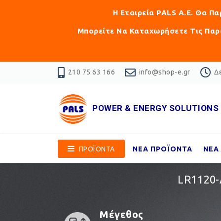
Η Εταιρεία PALS Α.Ε. Θα Π
Μπορείτε Να Καταχωρήσετε Τις Παρα
210 75 63 166
info@shop-e.gr
Δε
POWER & ENERGY SOLUTIONS
ΠΡΟΪΟΝΤΑ
ΝΕΑ ΠΡΟΪΟΝΤΑ
ΝΕΑ
LR1120
Μέγεθος