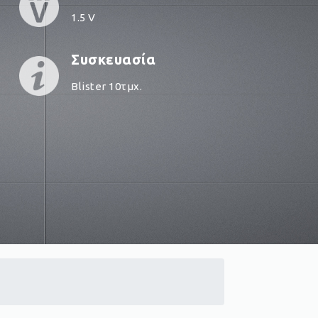
1.5 V
Συσκευασία
Blister 10τμχ.