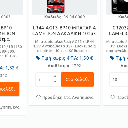
4.0003
Κωδικός
: 09.04.0009
Κωδ
-BP10
LR44-AG13-BP10 ΜΠΑΤΑΡΙΑ
CR203
MELION
CAMELION ΑΛΚΑΛΙΚΗ 10τμχ.
CAMELIO
τμχ.
Μπαταρία αλκαλική AG13 / LR44
Μπαταρία λ
1.5V Αντικαθιστά 357. Συσκευασία
3V. Συσκε
10 / LR1130
σε blister 10 τμχ. Κάθε κουτί...
παραγγελία 
389-390.
er 10 τμχ.
Τιμή χωρίς ΦΠΑ:
1,50 €
Τιμή 
Διαθέσιμα:
1792
Δια
ΠΑ:
1,32 €
342
Στο Καλάθι
 Καλάθι
Προσθήκη Στα Αγαπημένα
Προσ
Αγαπημένα