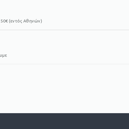
50€ (εντός Αθηνών)
ουμε