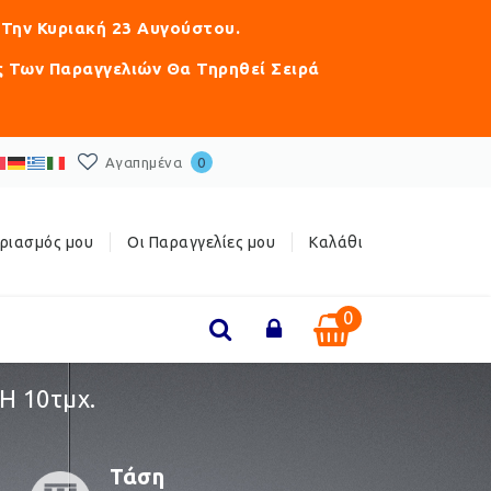
 Την Κυριακή 23 Αυγούστου.
ς Των Παραγγελιών Θα Τηρηθεί Σειρά
Αγαπημένα
0
ριασμός μου
Οι Παραγγελίες μου
Καλάθι
0
 10τμχ.
Τάση