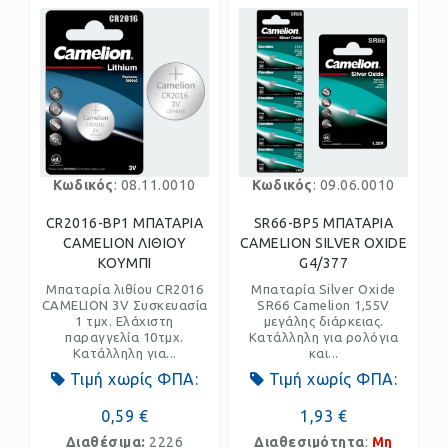
Κωδικός
: 08.11.0010
Κωδικός
: 09.06.0010
CR2016-BP1 ΜΠΑΤΑΡΙΑ
SR66-BP5 ΜΠΑΤΑΡΙΑ
CAMELION ΛΙΘΙΟΥ
CAMELION SILVER OXIDE
ΚΟΥΜΠΙ
G4/377
Μπαταρία λιθίου CR2016
Μπαταρία Silver Oxide
CAMELION 3V Συσκευασία
SR66 Camelion 1,55V
1 τμχ. Ελάχιστη
μεγάλης διάρκειας.
παραγγελία 10τμχ.
Κατάλληλη για ρολόγια
Κατάλληλη για...
και...
Τιμή χωρίς ΦΠΑ:
Τιμή χωρίς ΦΠΑ:
0,59 €
1,93 €
Διαθέσιμα:
2226
Διαθεσιμότητα
:
Μη