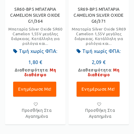
SR60-BP5 ΜΠΑΤΑΡΙΑ
SR69-BP5 ΜΠΑΤΑΡΙΑ
CAMELION SILVER OXIDE
CAMELION SILVER OXIDE
G1/364
G6/371
Μπαταρία Silver Oxide SR60
Μπαταρία Silver Oxide SR69
Camelion 1,55V μεγάλης
Camelion 1,55V μεγάλης
διάρκειας. Κατάλληλη για
διάρκειας. Κατάλληλη για
ρολόγια και...
ρολόγια και...
Τιμή χωρίς ΦΠΑ:
Τιμή χωρίς ΦΠΑ:
1,80 €
2,09 €
Διαθεσιμότητα
:
Μη
Διαθεσιμότητα
:
Μη
διαθέσιμο
διαθέσιμο
Ενημέρωσε Με!
Ενημέρωσε Με!
Προσθήκη Στα
Προσθήκη Στα
Αγαπημένα
Αγαπημένα