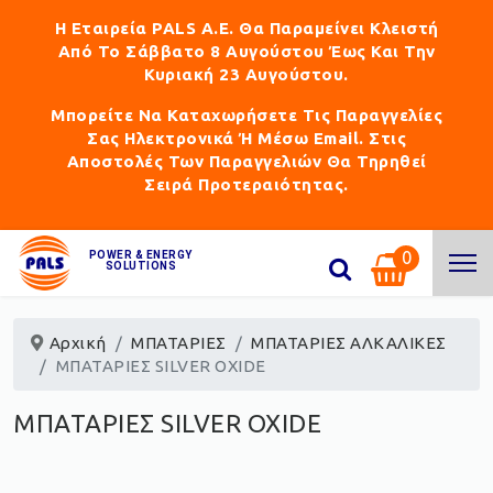
Η Εταιρεία PALS Α.Ε. Θα Παραμείνει Κλειστή
Από Το Σάββατο 8 Αυγούστου Έως Και Την
Κυριακή 23 Αυγούστου.
Μπορείτε Να Καταχωρήσετε Τις Παραγγελίες
Σας Ηλεκτρονικά Ή Μέσω Email. Στις
Αποστολές Των Παραγγελιών Θα Τηρηθεί
Σειρά Προτεραιότητας.
0
POWER & ENERGY
SOLUTIONS
Αρχική
ΜΠΑΤΑΡΙΕΣ
ΜΠΑΤΑΡΙΕΣ ΑΛΚΑΛΙΚΕΣ
ΜΠΑΤΑΡΙΕΣ SILVER OXIDE
ΜΠΑΤΑΡΙΕΣ SILVER OXIDE