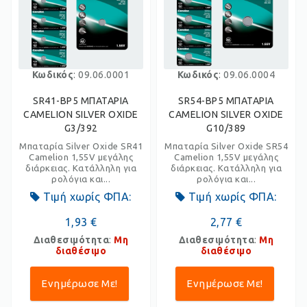
Κωδικός
: 09.06.0001
Κωδικός
: 09.06.0004
SR41-BP5 ΜΠΑΤΑΡΙΑ
SR54-BP5 ΜΠΑΤΑΡΙΑ
CAMELION SILVER OXIDE
CAMELION SILVER OXIDE
G3/392
G10/389
Μπαταρία Silver Oxide SR41
Μπαταρία Silver Oxide SR54
Camelion 1,55V μεγάλης
Camelion 1,55V μεγάλης
διάρκειας. Κατάλληλη για
διάρκειας. Κατάλληλη για
ρολόγια και...
ρολόγια και...
Τιμή χωρίς ΦΠΑ:
Τιμή χωρίς ΦΠΑ:
1,93 €
2,77 €
Διαθεσιμότητα
:
Μη
Διαθεσιμότητα
:
Μη
διαθέσιμο
διαθέσιμο
Ενημέρωσε Με!
Ενημέρωσε Με!