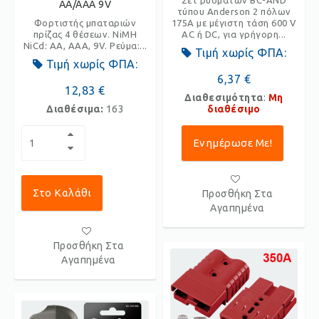
AA/AAA 9V
τύπου Anderson 2 πόλων
175A με μέγιστη τάση 600 V
Φορτιστής μπαταριών
AC ή DC, για γρήγορη...
πρίζας 4 θέσεων. NiMH
NiCd: AA, AAA, 9V. Ρεύμα:...
Τιμή χωρίς ΦΠΑ:
Τιμή χωρίς ΦΠΑ:
6,37 €
12,83 €
Διαθεσιμότητα
:
Μη
διαθέσιμο
Διαθέσιμα:
163
Ενημέρωσε Με!
Στο Καλάθι
Προσθήκη Στα
Αγαπημένα
Προσθήκη Στα
Αγαπημένα