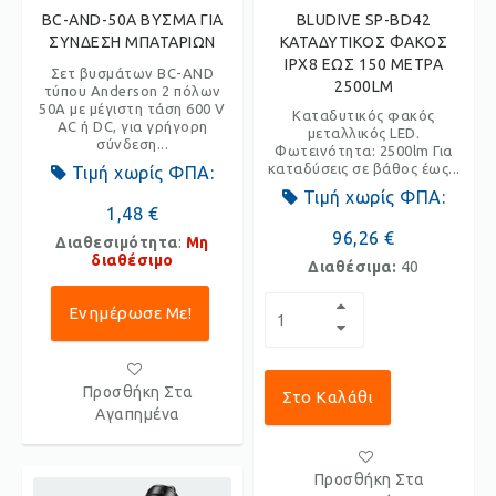
BC-AND-50A ΒΥΣΜΑ ΓΙΑ
BLUDIVE SP-BD42
ΣΥΝΔΕΣΗ ΜΠΑΤΑΡΙΩΝ
ΚΑΤΑΔΥΤΙΚΟΣ ΦΑΚΟΣ
IPX8 ΕΩΣ 150 ΜΕΤΡΑ
Σετ βυσμάτων BC-AND
2500LM
τύπου Anderson 2 πόλων
50A με μέγιστη τάση 600 V
Καταδυτικός φακός
AC ή DC, για γρήγορη
μεταλλικός LED.
σύνδεση...
Φωτεινότητα: 2500lm Για
καταδύσεις σε βάθος έως...
Τιμή χωρίς ΦΠΑ:
Τιμή χωρίς ΦΠΑ:
1,48 €
96,26 €
Διαθεσιμότητα
:
Μη
διαθέσιμο
Διαθέσιμα:
40
Ενημέρωσε Με!
Προσθήκη Στα
Στο Καλάθι
Αγαπημένα
Προσθήκη Στα