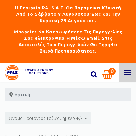
Η Εταιρεία PALS Α.Ε. Θα Παραμείνει Κλειστή
Από Το Σάββατο 8 Αυγούστου Έως Και Την
Κυριακή 23 Αυγούστου.
Μπορείτε Να Καταχωρήσετε Τις Παραγγελίες
Σας Ηλεκτρονικά Ή Μέσω Email. Στις
Αποστολές Των Παραγγελιών Θα Τηρηθεί
Σειρά Προτεραιότητας.
0
POWER & ENERGY
SOLUTIONS
Αρχική
Ονομα Προϊόντος Ταξινομημένο +/-