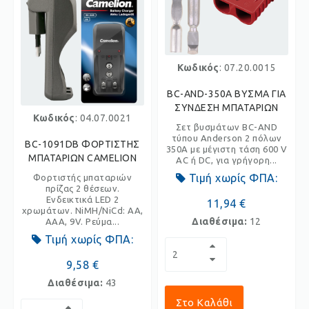
Κωδικός
: 07.20.0015
BC-AND-350A ΒΥΣΜΑ ΓΙΑ
ΣΥΝΔΕΣΗ ΜΠΑΤΑΡΙΩΝ
Κωδικός
: 04.07.0021
Σετ βυσμάτων BC-AND
τύπου Anderson 2 πόλων
BC-1091DB ΦΟΡΤΙΣΤΗΣ
350A με μέγιστη τάση 600 V
ΜΠΑΤΑΡΙΩΝ CAMELION
AC ή DC, για γρήγορη...
Τιμή χωρίς ΦΠΑ:
Φορτιστής μπαταριών
πρίζας 2 θέσεων.
Ενδεικτικά LED 2
11,94 €
χρωμάτων. NiMH/NiCd: AA,
Διαθέσιμα:
12
AAA, 9V. Ρεύμα...
Τιμή χωρίς ΦΠΑ:
9,58 €
Διαθέσιμα:
43
Στο Καλάθι