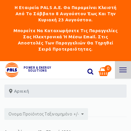
Η Εταιρεία PALS Α.Ε. Θα Παραμείνει Κλειστή
Από Το Σάββατο 8 Αυγούστου Έως Και Την
Κυριακή 23 Αυγούστου.
Μπορείτε Να Καταχωρήσετε Τις Παραγγελίες
Σας Ηλεκτρονικά Ή Μέσω Email. Στις
Αποστολές Των Παραγγελιών Θα Τηρηθεί
Σειρά Προτεραιότητας.
0
POWER & ENERGY
SOLUTIONS
Αρχική
Ονομα Προϊόντος Ταξινομημένο +/-