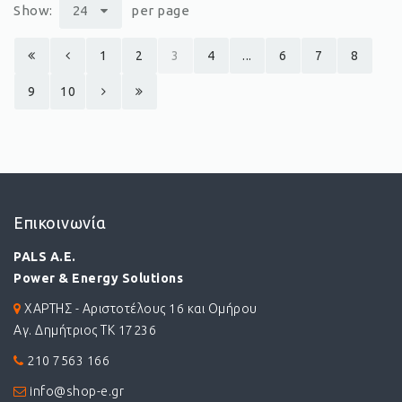
Show:
24
per page
1
2
3
4
...
6
7
8
9
10
Επικοινωνία
PALS A.E.
Power & Energy Solutions
ΧΑΡΤΗΣ - Αριστοτέλους 16 και Ομήρου
Αγ. Δημήτριος ΤΚ 17236
210 7563 166
info@shop-e.gr