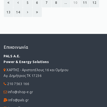
5
6
7
8
...
10
11
12
13
14
Επικοινωνία
PALS A.E.
Power & Energy Solutions
ΧΑΡΤΗΣ - Αριστοτέλους 16 και Ομήρου
Αγ. Δημήτριος ΤΚ 17236
210 7563 166
info@shop-e.gr
info@pals.gr