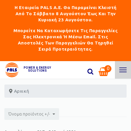
Η Εταιρεία PALS Α.Ε. Θα Παραμείνει Κλειστή
Από Το Σάββατο 8 Αυγούστου Έως Και Την
Κυριακή 23 Αυγούστου.
Μπορείτε Να Καταχωρήσετε Τις Παραγγελίες
Σας Ηλεκτρονικά Ή Μέσω Email. Στις
Αποστολές Των Παραγγελιών Θα Τηρηθεί
Σειρά Προτεραιότητας.
0
POWER & ENERGY
SOLUTIONS
Αρχική
Όνομα προϊόντος +/-