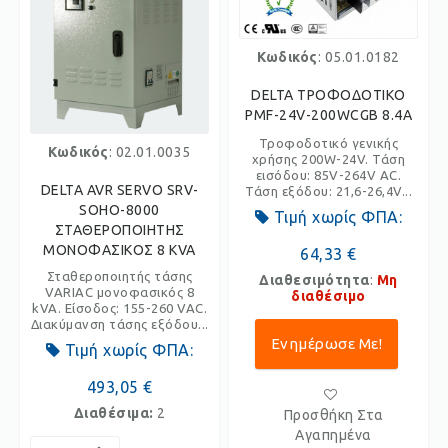
Κωδικός
: 05.01.0182
DELTA ΤΡΟΦΟΔΟΤΙΚΟ
PMF-24V-200WCGB 8.4A
Τροφοδοτικό γενικής
Κωδικός
: 02.01.0035
χρήσης 200W-24V. Τάση
εισόδου: 85V-264V AC.
DELTA AVR SERVO SRV-
Τάση εξόδου: 21,6-26,4V...
SOHO-8000
Τιμή χωρίς ΦΠΑ:
ΣΤΑΘΕΡΟΠΟΙΗΤΗΣ
ΜΟΝΟΦΑΣΙΚΟΣ 8 KVA
64,33 €
Σταθεροποιητής τάσης
Διαθεσιμότητα
:
Μη
VARIAC μονοφασικός 8
διαθέσιμο
kVA. Είσοδος: 155-260 VAC.
Διακύμανση τάσης εξόδου...
Ενημέρωσε Με!
Τιμή χωρίς ΦΠΑ:
493,05 €
Διαθέσιμα:
2
Προσθήκη Στα
Αγαπημένα