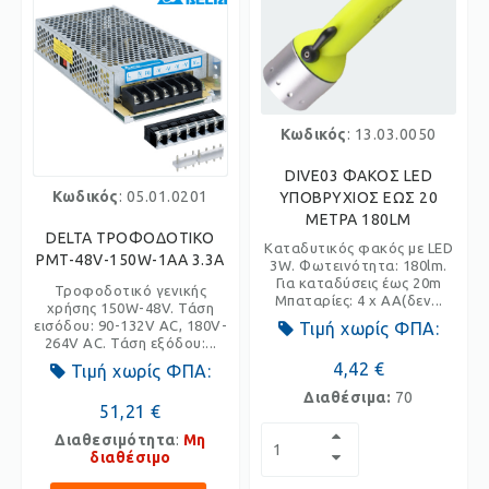
Κωδικός
: 13.03.0050
DIVE03 ΦΑΚΟΣ LED
Κωδικός
: 05.01.0201
ΥΠΟΒΡΥΧΙΟΣ ΕΩΣ 20
ΜΕΤΡΑ 180LM
DELTA ΤΡΟΦΟΔΟΤΙΚΟ
Καταδυτικός φακός με LED
PMT-48V-150W-1AA 3.3A
3W. Φωτεινότητα: 180lm.
Για καταδύσεις έως 20m
Τροφοδοτικό γενικής
Μπαταρίες: 4 x AA(δεν...
χρήσης 150W-48V. Τάση
εισόδου: 90-132V AC, 180V-
Τιμή χωρίς ΦΠΑ:
264V AC. Τάση εξόδου:...
4,42 €
Τιμή χωρίς ΦΠΑ:
Διαθέσιμα:
70
51,21 €
Διαθεσιμότητα
:
Μη
διαθέσιμο