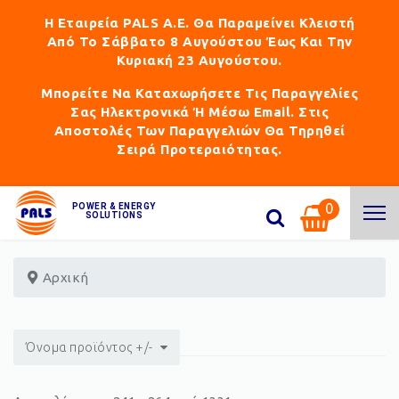
Η Εταιρεία PALS Α.Ε. Θα Παραμείνει Κλειστή
Από Το Σάββατο 8 Αυγούστου Έως Και Την
Κυριακή 23 Αυγούστου.
Μπορείτε Να Καταχωρήσετε Τις Παραγγελίες
Σας Ηλεκτρονικά Ή Μέσω Email. Στις
Αποστολές Των Παραγγελιών Θα Τηρηθεί
Σειρά Προτεραιότητας.
0
POWER & ENERGY
SOLUTIONS
Αρχική
Όνομα προϊόντος +/-