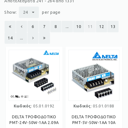
Αποτελέσματα 241 - 264 από 1331
Show:
24
per page
6
7
8
...
10
11
12
13
14
...
Κωδικός
: 05.01.0192
Κωδικός
: 05.01.0188
DELTA ΤΡΟΦΟΔΟΤΙΚΟ
DELTA ΤΡΟΦΟΔΟΤΙΚΟ
PMT-24V-50W-1AA 2.09A
PMT-5V-50W-1AA 10A