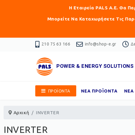
Η Εταιρεία PALS Α.Ε. Θα Π
Μπορείτε Να Καταχωρήσετε Τις Παρα
210 75 63 166
info@shop-e.gr
Δε
POWER & ENERGY SOLUTIONS
ΠΡΟΪΟΝΤΑ
ΝΕΑ ΠΡΟΪΟΝΤΑ
ΝΕΑ
Αρχική
INVERTER
INVERTER