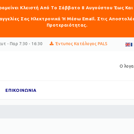
αραμείνει Κλειστή Από Το Σάββατο 8 Αυγούστου Έως Και
γγελίες Σας Ηλεκτρονικά Ή Μέσω Email. Στις Αποστολέ
Προτεραιότητας.
υτ - Παρ 7:30 - 16:30
Έντυπος Κατάλογος PALS
Ο λογα
ΕΠΙΚΟΙΝΩΝΙΑ