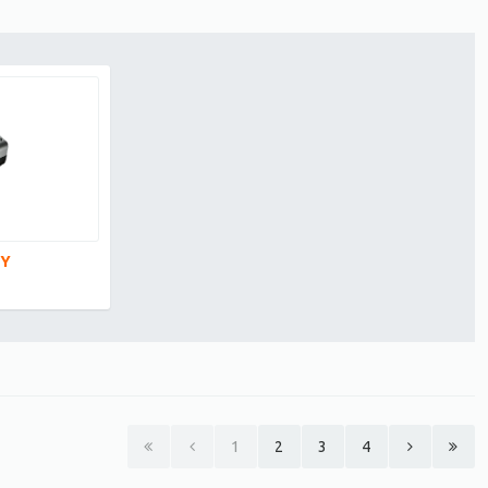
ΟΥ
1
2
3
4