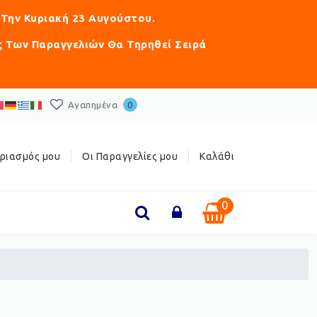
 Την Κυριακή 23 Αυγούστου.
ς Των Παραγγελιών Θα Τηρηθεί Σειρά
Αγαπημένα
0
ριασμός μου
Οι Παραγγελίες μου
Καλάθι
0