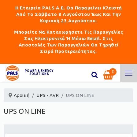
Η Εταιρεία PALS Α.Ε. Θα Παραμείνει Κλειστή
Από Το Σάββατο 8 Αυγούστου Έως Και Την
Κυριακή 23 Αυγούστου.
Μπορείτε Να Καταχωρήσετε Τις Παραγγελίες
Σας Ηλεκτρονικά Ή Μέσω Email. Στις
Αποστολές Των Παραγγελιών Θα Τηρηθεί
Σειρά Προτεραιότητας.
0
POWER & ENERGY
SOLUTIONS
Αρχική
UPS - AVR
UPS ON LINE
UPS ON LINE