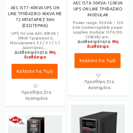
AEC IST6-30KVA-120KVA
AEC IST7-40KVA UPS ON
UPS ON LINE ΤΡΙΦΑΣΙΚΟ
LINE ΤΡΙΦΑΣΙΚΟ 40KVA ΜΕ
MODULAR
72 ΜΠΑΤΑΡΙΕΣ 9AH
Power range: 30 kVA – 120
(ΕΣΩΤΕΡΙΚΑ)
kVA Uninterruptible power
supplies modular IST6 (30-
UPS On Line AEC 40KVA /
120kVA) are...
39KW Τριφασικό ή
Διαθεσιμότητα
:
Μη
Μονοφασικό 3:3 / 3:1 / 1:1
διαθέσιμο
Διαστάσεις:...
Διαθεσιμότητα
:
Μη
διαθέσιμο
Καλέστε Για Τιμή
Καλέστε Για Τιμή
Προσθήκη Στα
Αγαπημένα
Προσθήκη Στα
Αγαπημένα