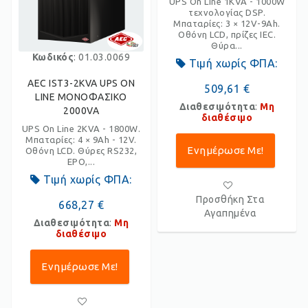
UPS On Line 1KVA - 1000W
τεχνολογίας DSP.
Μπαταρίες: 3 × 12V-9Ah.
Οθόνη LCD, πρίζες IEC.
Θύρα...
Κωδικός
: 01.03.0069
Τιμή χωρίς ΦΠΑ:
AEC IST3-2KVA UPS ON
509,61 €
LINE ΜΟΝΟΦΑΣΙΚΟ
Διαθεσιμότητα
:
Μη
2000VA
διαθέσιμο
UPS On Line 2KVA - 1800W.
Μπαταρίες: 4 × 9Ah - 12V.
Ενημέρωσε Με!
Οθόνη LCD. Θύρες RS232,
EPO,...
Τιμή χωρίς ΦΠΑ:
Προσθήκη Στα
668,27 €
Αγαπημένα
Διαθεσιμότητα
:
Μη
διαθέσιμο
Ενημέρωσε Με!